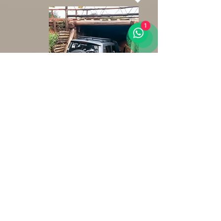
1
6
Passeio Pedra Grande
Após a imersão off-road, eleve a
experiência com um passeio
turístico à Pedra Grande em
Atibaia, um monumento natural
com vistas panorâmicas de tirar o
fôlego. Desfrute da beleza da
região e crie memórias