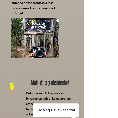
aprenda novas técnicas e faça
novas amizades na comunidade
off-road.
Mais de
obstáculos!
5
30
Coloque seu 4x4 à prova em
terrenos variados: lama, pedras,
erosões, subidas insanas e
trechos técnicos que vão desafiar
Faça aqui sua Reserva!
até os mais experientes.