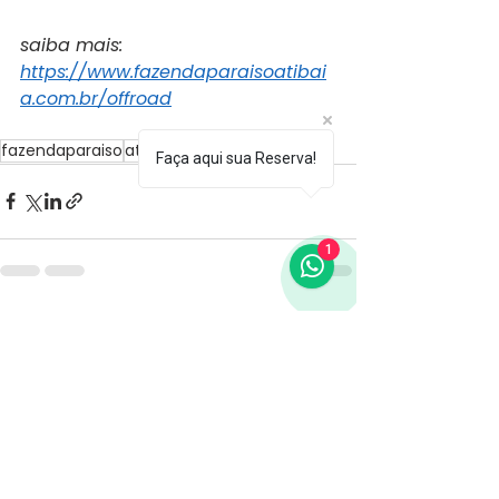
saiba mais: 
https://www.fazendaparaisoatibai
a.com.br/offroad
fazendaparaiso
atibaia
offroad
gwm
Faça aqui sua Reserva!
1
Ver tudo
Posts recentes