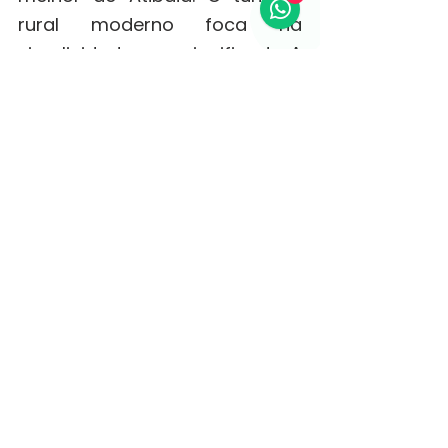
rural moderno foca na 
simplicidade com significado. A 
Fazenda Paraíso é esse refúgio 
de paz, sabor e conexão — o 
destino certo para casais e 
famílias que precisam pausar 
o relógio e reencontrar o 
equilíbrio.
Vem conhecer o paraíso! 
Faça já 
sua reserva!