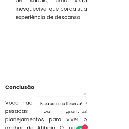
de Atibaia, uma vista 
inesquecível que coroa sua 
experiência de descanso.
Conclusão 
Você não precisa de malas 
Faça aqui sua Reserva!
pesadas ou grandes 
planejamentos para viver o 
melhor de Atibaia. O turismo 
1